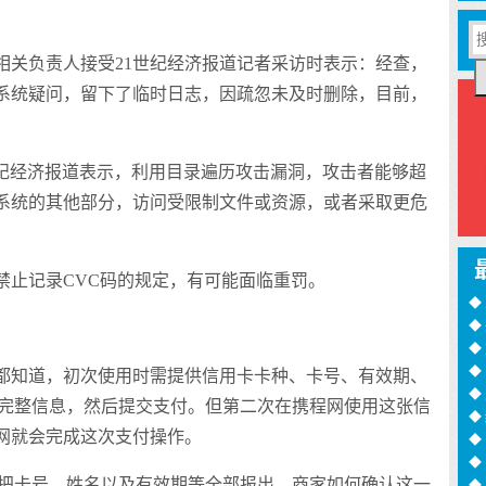
相关负责人接受21世纪经济报道记者采访时表示：经查，
系统疑问，留下了临时日志，因疏忽未及时删除，目前，
世纪经济报道表示，利用目录遍历攻击漏洞，攻击者能够超
系统的其他部分，访问受限制文件或资源，或者采取更危
禁止记录CVC码的规定，有可能面临重罚。
◆
◆
训
◆
月
◆
都知道，初次使用时需提供信用卡卡种、卡号、有效期、
过
◆
列完整信息，然后提交支付。但第二次在携程网使用这张信
◆
网就会完成这次支付操作。
◆
诈
◆
你把卡号、姓名以及有效期等全部报出，商家如何确认这一
16
◆