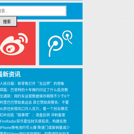
搜索
最新资讯
 人民日报：新零售打开“无边界”的想象
 郑磊：巴菲特的十年赌约印证了什么投资教
 交通部：网约车运营数据保存期限不少于6个
 阿里巴巴赞助奥运会 其它赞助商警告：不要
界
 从抓住民宿风口月入百万，看一个创业模式
 红岭创投“搞事情”：清盘反转 冲刺备案
 FireRadar获华夏信财天使投资，构建反欺
安全服务
 iPhone换电池约号火爆 降速门或致销量减少
00万
 黑莓KEYone国行开局顺利，但需谨防后劲不