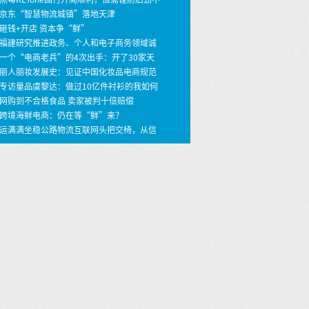
 京东“智慧物流城镇”落地天津
 砸钱+开店 资本争“鲜”
 福建研究推进政务、个人和电子商务领域诚
建设
 一个“电商老兵”的4次出手：开了30家天
店，年销30亿
 丽人丽妆发展史：见证中国化妆品电商规范
之路
 专访量品虞黎达：做过10亿件衬衫的我如何
399价格做个性定制衬衫？ …
 网购到不合格食品 卖家被判十倍赔偿
 跨境海鲜电商：仍在等“鲜”来？
 运满满坐稳公路物流互联网头把交椅，从信
撮合到车货匹配