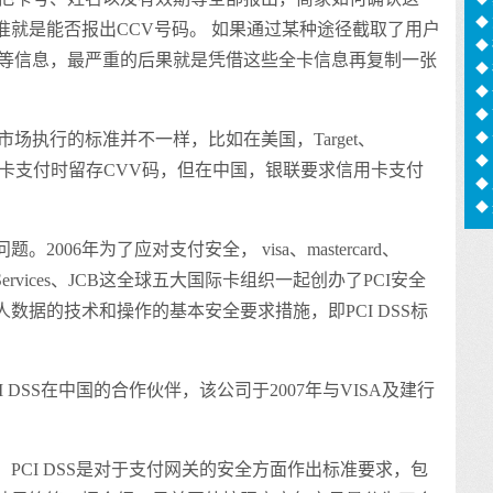
足
◆
就是能否报出CCV号码。 如果通过某种途径截取了用户
◆
码等信息，最严重的后果就是凭借这些全卡信息再复制一张
◆
信
◆
猫
◆
化
◆
场执行的标准并不一样，比如在美国，Target、
用
◆
信用卡支付时留存CVV码，但在中国，银联要求信用卡支付
◆
◆
息
006年为了应对支付安全， visa、mastercard、
inancial Services、JCB这全球五大国际卡组织一起创办了PCI安全
数据的技术和操作的基本安全要求措施，即PCI DSS标
 DSS在中国的合作伙伴，该公司于2007年与VISA及建行
PCI DSS是对于支付网关的安全方面作出标准要求，包