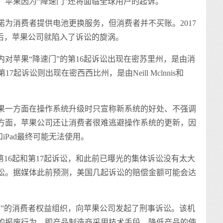
，苹果因为“降速门”还将面临全球用户的起诉。
为消费者提供电池更换服务，但消费者并不买账。2017
在之后，苹果公司就陷入了诉讼的旋涡。
国内对苹果“降速门”的第16起诉讼出现在密苏里州，是由消
is发起；第17起诉讼则出现在密西西比州，是由Neill Mclnnis和
果一方面在操作系统升级时只宣称新系统的好处、不强调
方面，苹果公司还让消费者很难逃避操作系统的更新，因
和iPad最终可能无法使用。
第16起和第17起诉讼，和此前已曝光的集体诉讼没有太大
讼。据媒体此前预测，美国几起诉讼的赔偿金额可能会达
废”的消费者权益组织，向苹果公司发起了刑事诉讼。该机
的报废行为，即产品制造商采用技术手段，降低产品的使