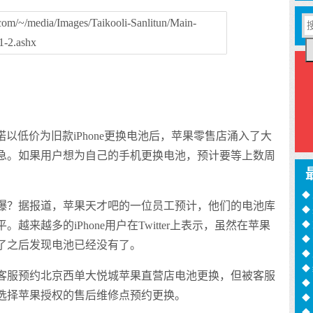
以低价为旧款iPhone更换电池后，苹果零售店涌入了大
急。如果用户想为自己的手机更换电池，预计要等上数周
◆
爆？据报道，苹果天才吧的一位员工预计，他们的电池库
◆
训
◆
来越多的iPhone用户在Twitter上表示，虽然在苹果
月
◆
了之后发现电池已经没有了。
过
◆
◆
客服预约北京西单大悦城苹果直营店电池更换，但被客服
◆
选择苹果授权的售后维修点预约更换。
诈
◆
16
◆