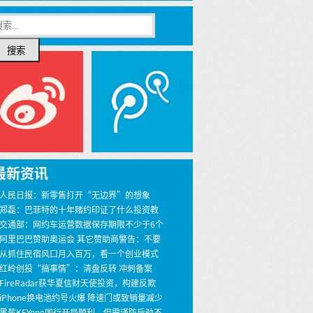
搜索
最新资讯
 人民日报：新零售打开“无边界”的想象
 郑磊：巴菲特的十年赌约印证了什么投资教
 交通部：网约车运营数据保存期限不少于6个
 阿里巴巴赞助奥运会 其它赞助商警告：不要
界
 从抓住民宿风口月入百万，看一个创业模式
 红岭创投“搞事情”：清盘反转 冲刺备案
 FireRadar获华夏信财天使投资，构建反欺
安全服务
 iPhone换电池约号火爆 降速门或致销量减少
00万
 黑莓KEYone国行开局顺利，但需谨防后劲不