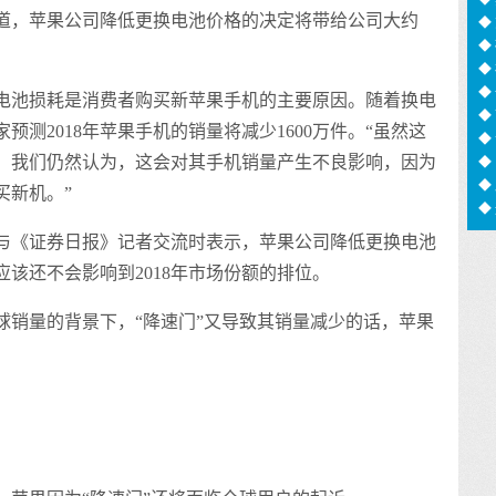
道，苹果公司降低更换电池价格的决定将带给公司大约
足
◆
◆
◆
信
◆
电池损耗是消费者购买新苹果手机的主要原因。随着换电
猫
◆
测2018年苹果手机的销量将减少1600万件。“虽然这
化
◆
用
◆
，我们仍然认为，这会对其手机销量产生不良影响，因为
◆
买新机。”
◆
息
与《证券日报》记者交流时表示，苹果公司降低更换电池
该还不会影响到2018年市场份额的排位。
球销量的背景下，“降速门”又导致其销量减少的话，苹果
。