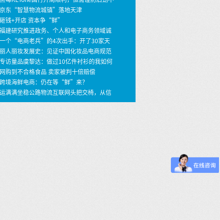
 京东“智慧物流城镇”落地天津
 砸钱+开店 资本争“鲜”
 福建研究推进政务、个人和电子商务领域诚
建设
 一个“电商老兵”的4次出手：开了30家天
店，年销30亿
 丽人丽妆发展史：见证中国化妆品电商规范
之路
 专访量品虞黎达：做过10亿件衬衫的我如何
399价格做个性定制衬衫？ …
 网购到不合格食品 卖家被判十倍赔偿
 跨境海鲜电商：仍在等“鲜”来？
 运满满坐稳公路物流互联网头把交椅，从信
撮合到车货匹配