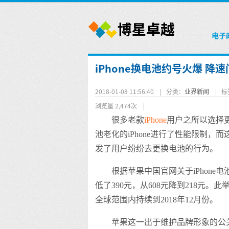
电子
iPhone换电池约号火爆 降
2018-01-08 11:56:40 |
分类：
业界新闻
|
标
浏览量 2,474次
|
很多老款
iPhone
用户之所以选择
池老化的iPhone进行了性能限制
发了用户纷纷去更换电池的行为。
根据苹果中国官网关于iPhone
低了390元，从608元降到218元。
全球范围内持续到2018年12月份。
苹果这一出于维护品牌形象的公