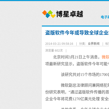
电子
盗版软件今年或导致全球企业损
2014-03-21 09:58:16 |
分类：
业界新闻
|
标
浏览量 602次
|
北京时间3月21日上午消息，
微
项最新研究显示，盗版软件今年可能令
该研究共对15个市场的1700
微软副总法律顾问兼网络犯罪中心执
份研究表明，“通过盗版软件传播的恶
企业今年将花费1270亿美元处理 安