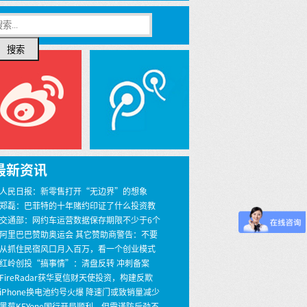
搜索
最新资讯
 人民日报：新零售打开“无边界”的想象
 郑磊：巴菲特的十年赌约印证了什么投资教
 交通部：网约车运营数据保存期限不少于6个
 阿里巴巴赞助奥运会 其它赞助商警告：不要
界
 从抓住民宿风口月入百万，看一个创业模式
 红岭创投“搞事情”：清盘反转 冲刺备案
 FireRadar获华夏信财天使投资，构建反欺
安全服务
 iPhone换电池约号火爆 降速门或致销量减少
00万
 黑莓KEYone国行开局顺利，但需谨防后劲不