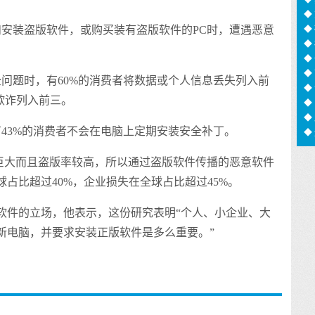
足
◆
◆
装盗版软件，或购买装有盗版软件的PC时，遭遇恶意
◆
信
◆
猫
◆
题时，有60%的消费者将数据或个人信息丢失列入前
化
◆
欺诈列入前三。
用
◆
◆
3%的消费者不会在电脑上定期安装安全补丁。
◆
息
大而且盗版率较高，所以通过盗版软件传播的恶意软件
占比超过40%，企业损失在全球占比超过45%。
件的立场，他表示，这份研究表明“个人、小企业、大
新电脑，并要求安装正版软件是多么重要。”