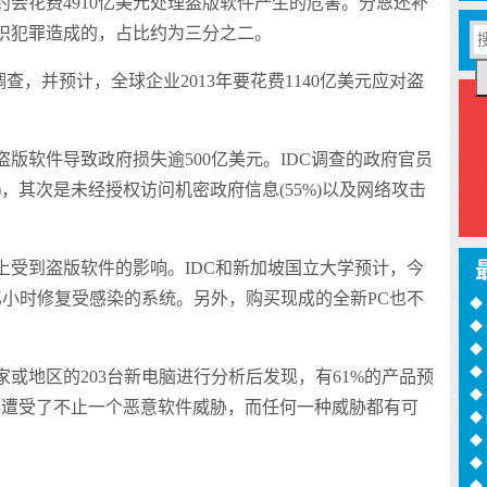
花费4910亿美元处理盗版软件产生的危害。分恩还补
组织犯罪造成的，占比约为三分之二。
，并预计，全球企业2013年要花费1140亿美元应对盗
软件导致政府损失逾500亿美元。IDC调查的政府官员
)，其次是未经授权访问机密政府信息(55%)以及网络攻击
到盗版软件的影响。IDC和新加坡国立大学预计，今
2亿小时修复受感染的系统。另外，购买现成的全新PC也不
◆
◆
训
◆
月
◆
或地区的203台新电脑进行分析后发现，有61%的产品预
过
◆
都遭受了不止一个恶意软件威胁，而任何一种威胁都有可
◆
◆
诈
◆
：
16
◆