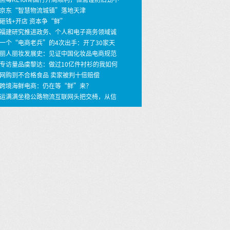
 京东“智慧物流城镇”落地天津
 砸钱+开店 资本争“鲜”
 福建研究推进政务、个人和电子商务领域诚
建设
 一个“电商老兵”的4次出手：开了30家天
店，年销30亿
 丽人丽妆发展史：见证中国化妆品电商规范
之路
 专访量品虞黎达：做过10亿件衬衫的我如何
399价格做个性定制衬衫？ …
 网购到不合格食品 卖家被判十倍赔偿
 跨境海鲜电商：仍在等“鲜”来？
 运满满坐稳公路物流互联网头把交椅，从信
撮合到车货匹配