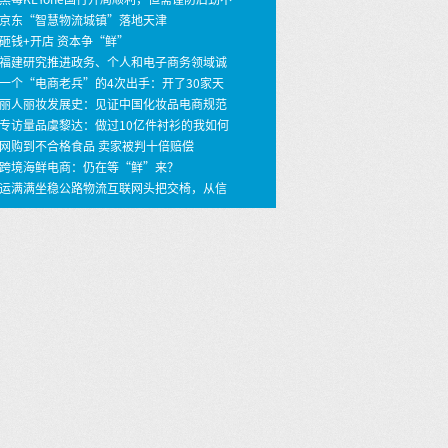
 京东“智慧物流城镇”落地天津
 砸钱+开店 资本争“鲜”
 福建研究推进政务、个人和电子商务领域诚
建设
 一个“电商老兵”的4次出手：开了30家天
店，年销30亿
 丽人丽妆发展史：见证中国化妆品电商规范
之路
 专访量品虞黎达：做过10亿件衬衫的我如何
399价格做个性定制衬衫？ …
 网购到不合格食品 卖家被判十倍赔偿
 跨境海鲜电商：仍在等“鲜”来？
 运满满坐稳公路物流互联网头把交椅，从信
撮合到车货匹配