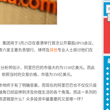
将于3月25日在香港举行首次公开募股(IPO)会议，
等六家主要负责银行、律师及
其他
专业人士商讨他们在
位分析师估计，阿里巴巴的市值大约为1530亿美元。而此
◆
◆
，依照当时的交易价格，市值为350亿美元。
训
◆
月
◆
地终于有了明确答案，而现在的阿里巴巴也不仅仅只是
过
◆
触角已经延伸到涉及你我生活的各个角落。而这一系列的
◆
资逻辑是什么？众多投资中最重要的又是哪一环？
◆
诈
◆
16
◆