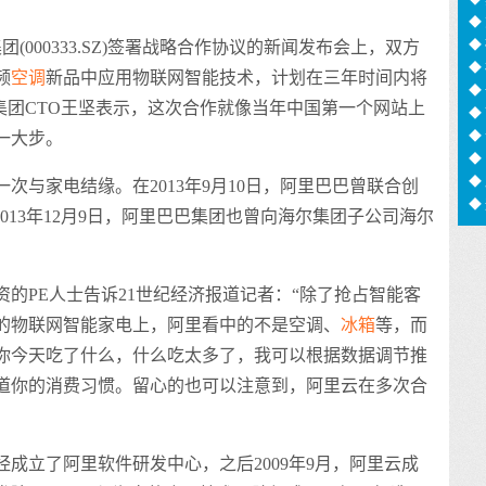
足
◆
◆
000333.SZ)签署战略合作协议的新闻发布会上，双方
◆
频
空调
新品中应用物联网智能技术，计划在三年时间内将
信
◆
集团CTO王坚表示，这次合作就像当年中国第一个网站上
猫
◆
化
◆
一大步。
用
◆
◆
与家电结缘。在2013年9月10日，阿里巴巴曾联合创
◆
视。2013年12月9日，阿里巴巴集团也曾向海尔集团子公司海尔
息
PE人士告诉21世纪经济报道记者：“除了抢占智能客
的物联网智能家电上，阿里看中的不是空调、
冰箱
等，而
你今天吃了什么，什么吃太多了，我可以根据数据调节推
道你的消费习惯。留心的也可以注意到，阿里云在多次合
成立了阿里软件研发中心，之后2009年9月，阿里云成