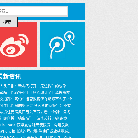
搜索
最新资讯
 人民日报：新零售打开“无边界”的想象
 郑磊：巴菲特的十年赌约印证了什么投资教
 交通部：网约车运营数据保存期限不少于6个
 阿里巴巴赞助奥运会 其它赞助商警告：不要
界
 从抓住民宿风口月入百万，看一个创业模式
 红岭创投“搞事情”：清盘反转 冲刺备案
 FireRadar获华夏信财天使投资，构建反欺
安全服务
 iPhone换电池约号火爆 降速门或致销量减少
00万
 黑莓KEYone国行开局顺利，但需谨防后劲不