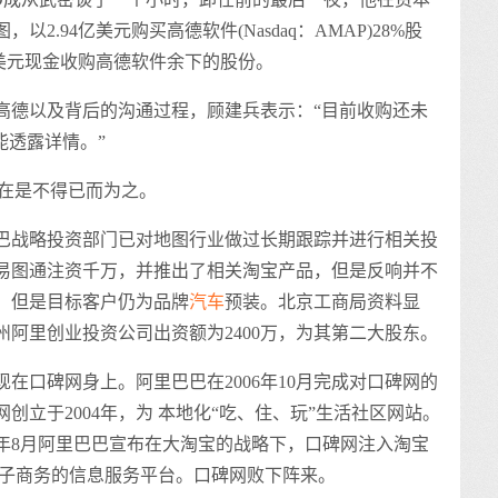
2.94亿美元购买高德软件(Nasdaq：AMAP)28%股
5亿美元现金收购高德软件余下的股份。
德以及背后的沟通过程，顾建兵表示：“目前收购还未
能透露详情。”
在是不得已而为之。
战略投资部门已对地图行业做过长期跟踪并进行相关投
商易图通注资千万，并推出了相关淘宝产品，但是反响并不
，但是目标客户仍为品牌
汽车
预装。北京工商局资料显
杭州阿里创业投资公司出资额为2400万，为其第二大股东。
口碑网身上。阿里巴巴在2006年10月完成对口碑网的
创立于2004年，为 本地化“吃、住、玩”生活社区网站。
9年8月阿里巴巴宣布在大淘宝的战略下，口碑网注入淘宝
电子商务的信息服务平台。口碑网败下阵来。