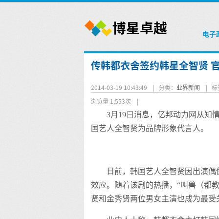
电子
传韩都衣舍签约韩星全智贤 
2014-03-19 10:43:49 |
分类：
业界新闻
|
标
浏览量 1,553次
|
3月19日消息，亿邦动力网从
国艺人全智贤为品牌形象代言人。
日前，韩国艺人全智贤因出演偶
效应。随着该剧的热播，“叫兽（都教
贤和金秀贤两位男女主演也成为最受