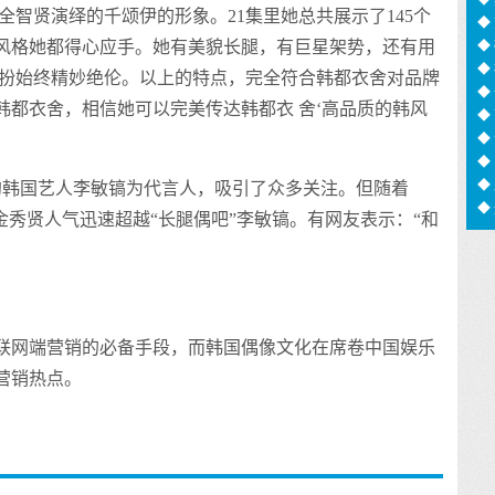
全智贤演绎的千颂伊的形象。21集里她总共展示了145个
足
◆
◆
风格她都得心应手。她有美貌长腿，有巨星架势，还有用
◆
打扮始终精妙绝伦。以上的特点，完全符合韩都衣舍对品牌
信
◆
韩都衣舍，相信她可以完美传达韩都衣 舍‘高品质的韩风
猫
◆
化
◆
用
◆
◆
约韩国艺人李敏镐为代言人，吸引了众多关注。但随着
◆
金秀贤人气迅速超越“长腿偶吧”李敏镐。有网友表示：“和
息
联网端营销的必备手段，而韩国偶像文化在席卷中国娱乐
营销热点。