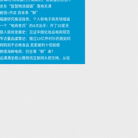
 京东“智慧物流城镇”落地天津
 砸钱+开店 资本争“鲜”
 福建研究推进政务、个人和电子商务领域诚
建设
 一个“电商老兵”的4次出手：开了30家天
店，年销30亿
 丽人丽妆发展史：见证中国化妆品电商规范
之路
 专访量品虞黎达：做过10亿件衬衫的我如何
399价格做个性定制衬衫？ …
 网购到不合格食品 卖家被判十倍赔偿
 跨境海鲜电商：仍在等“鲜”来？
 运满满坐稳公路物流互联网头把交椅，从信
撮合到车货匹配