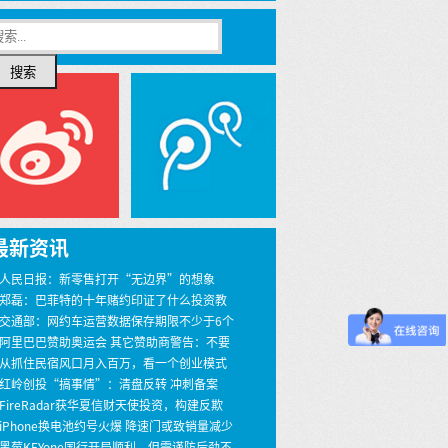
搜索
最新资讯
 人民日报：新零售打开“无边界”的想象
 郑磊：巴菲特的十年赌约印证了什么投资教
 交通部：网约车运营数据保存期限不少于6个
 阿里巴巴赞助奥运会 其它赞助商警告：不要
界
 从抓住民宿风口月入百万，看一个创业模式
 红岭创投“搞事情”：清盘反转 冲刺备案
 FireRadar获华夏信财天使投资，构建反欺
安全服务
 iPhone换电池约号火爆 降速门或致销量减少
00万
 黑莓KEYone国行开局顺利，但需谨防后劲不