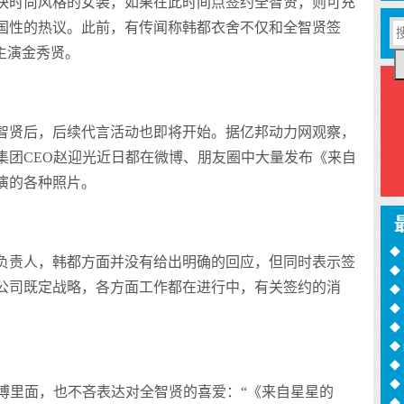
快时尚风格的女装，如果在此时间点签约全智贤，则可充
国性的热议。此前，有传闻称韩都衣舍不仅和全智贤签
主演金秀贤。
智贤后，后续代言活动也即将开始。据亿邦动力网观察，
集团CEO赵迎光近日都在微博、朋友圈中大量发布《来自
演的各种照片。
◆
负责人，韩都方面并没有给出明确的回应，但同时表示签
◆
公司既定战略，各方面工作都在进行中，有关签约的消
训
◆
月
◆
过
◆
◆
◆
诈
◆
微博里面，也不吝表达对全智贤的喜爱：“《来自星星的
16
◆