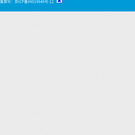
备案号：
京ICP备09019949号-12