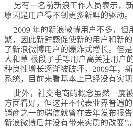
另有一名前新浪工作人员表示，
原因是用户得不到更多新鲜的驱动。
2009 年的新浪微博用户不多，
繁，因此新鲜感促使新的用户和新的
了新浪微博用户的爆炸式增长。但是
人和草 根段子手等用户高关注用户
种良性增长逐渐被破坏。2009年，
系统，目前来看基本上已经没有实现
此外，社交电商的概念虽然一度
方面看好，但这并不代表业界普遍的乐
销商之一的瑞信就曾在去年发布报告
新浪微博后并没有带来实质的改变”