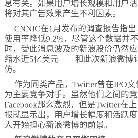
息有关。如果用户增长规模和用户活
将对其广告效果产生不利因素。
CNNIC在1月发布的调查报告指出
使用率降低9.2%，尽管这个数据并
时，受此消息波及的新浪股价仍然应
缩水近5亿美元——和此次新浪微博
仿。
作为同类产品，Twitter曾在IP
为主要竞争对手。虽然他们之间的竞争并
Facebook那么激烈，但是Twitte
报就显示出，用户增长幅度和活跃度
人开始担心新浪微博的前景。