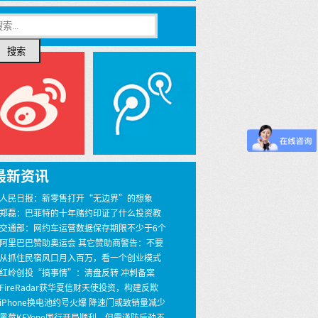
搜索
最新资讯
 人民日报：新零售打开“无边界”的想象
 郑磊：巴菲特的十年赌约印证了什么投资教
 交通部：网约车运营数据保存期限不少于6个
 阿里巴巴赞助奥运会 其它赞助商警告：不要
界
 从抓住民宿风口月入百万，看一个创业模式
 红岭创投“搞事情”：清盘反转 冲刺备案
 FireRadar获华夏信财天使投资，构建反欺
安全服务
 iPhone换电池约号火爆 降速门或致销量减少
00万
 黑莓KEYone国行开局顺利，但需谨防后劲不