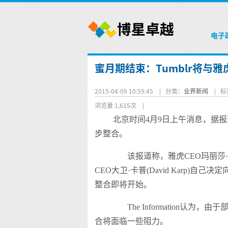
电子
蜜月期结束：Tumblr将与雅
2015-04-09 10:59:45 |
分类：
业界新闻
|
标
浏览量 1,615次
|
北京时间4月9日上午消息，据报
步整合。
该报道称，雅虎CEO玛丽莎·梅耶尔(
CEO大卫·卡普(David Karp
整合即将开始。
The Information认为
合将面临一些阻力。