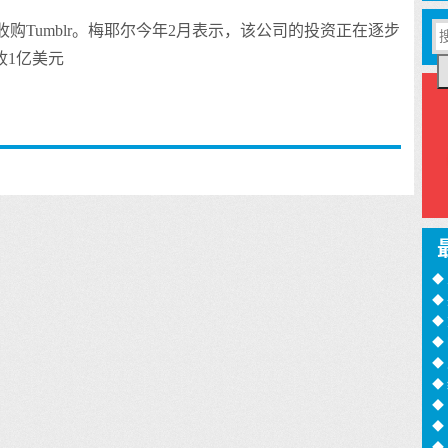
购Tumblr。梅耶尔今年2月表示，该公司的投资正在逐步
收1亿美元
◆
◆
训
◆
月
◆
过
◆
◆
◆
诈
◆
16
◆