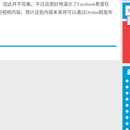
此并不完美。不过这很好地演示了Facebook希望在
样的视频内容。预计这些内容未来将可以通过Oculus刚发布
◆
◆
训
◆
月
◆
过
◆
◆
◆
诈
◆
16
◆