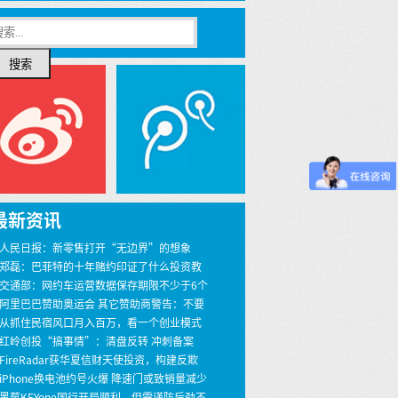
搜索
最新资讯
 人民日报：新零售打开“无边界”的想象
 郑磊：巴菲特的十年赌约印证了什么投资教
 交通部：网约车运营数据保存期限不少于6个
 阿里巴巴赞助奥运会 其它赞助商警告：不要
界
 从抓住民宿风口月入百万，看一个创业模式
 红岭创投“搞事情”：清盘反转 冲刺备案
 FireRadar获华夏信财天使投资，构建反欺
安全服务
 iPhone换电池约号火爆 降速门或致销量减少
00万
 黑莓KEYone国行开局顺利，但需谨防后劲不