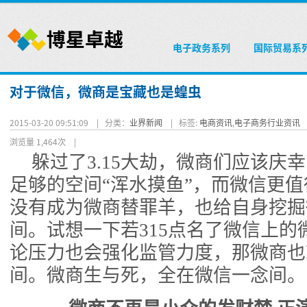
电子政务系列
国际贸易系
对于微信，微商是宝藏也是蝗虫
2015-03-20 09:51:09 |
分类：
业界新闻
|
标签:
电商资讯
,
电子商务行业资讯
浏览量 1,464次
|
躲过了3.15大劫，微商们应该庆
足够的空间“浑水摸鱼”，而微信更
没有成为微商替罪羊，也给自身挖掘
间。试想一下若315点名了微信上的
论压力也会强化监管力度，那微商也
间。微商生与死，全在微信一念间。