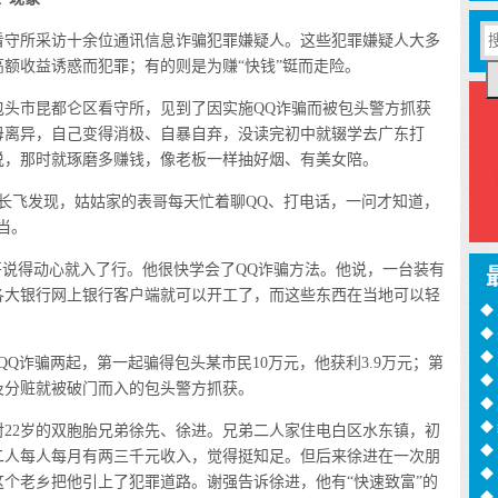
守所采访十余位通讯信息诈骗犯罪嫌疑人。这些犯罪嫌疑人大多
额收益诱惑而犯罪；有的则是为赚“快钱”铤而走险。
市昆都仑区看守所，见到了因实施QQ诈骗而被包头警方抓获
母离异，自己变得消极、自暴自弃，没读完初中就辍学去广东打
说，那时就琢磨多赚钱，像老板一样抽好烟、有美女陪。
飞发现，姑姑家的表哥每天忙着聊QQ、打电话，一问才知道，
当。
说得动心就入了行。他很快学会了QQ诈骗方法。他说，一台装有
各大银行网上银行客户端就可以开工了，而这些东西在当地可以轻
◆
◆
训
◆
诈骗两起，第一起骗得包头某市民10万元，他获利3.9万元；第
月
◆
及分赃就被破门而入的包头警方抓获。
过
◆
◆
2岁的双胞胎兄弟徐先、徐进。兄弟二人家住电白区水东镇，初
◆
二人每人每月有两三千元收入，觉得挺知足。但后来徐进在一次朋
诈
◆
个老乡把他引上了犯罪道路。谢强告诉徐进，他有“快速致富”的
16
◆