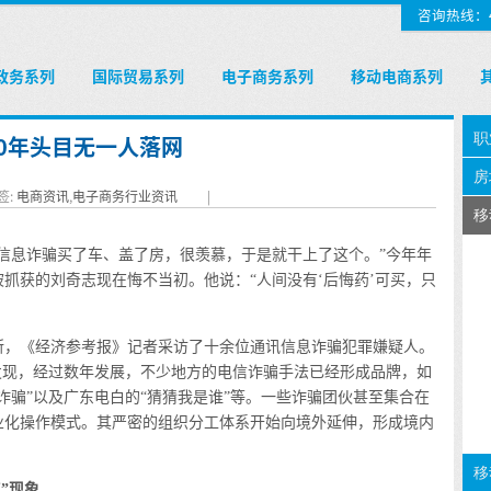
咨询热线：400
政务系列
国际贸易系列
电子商务系列
移动电商系列
0年头目无一人落网
签:
电商资讯
,
电子商务行业资讯
|
信息诈骗买了车、盖了房，很羡慕，于是就干上了这个。”今年年
抓获的刘奇志现在悔不当初。他说：“人间没有‘后悔药’可买，只
，《经济参考报》记者采访了十余位通讯信息诈骗犯罪嫌疑人。
发现，经过数年发展，不少地方的电信诈骗手法已经形成品牌，如
S诈骗”以及广东电白的“猜猜我是谁”等。一些诈骗团伙甚至集合在
业化操作模式。其严密的组织分工体系开始向境外延伸，形成境内
”现象