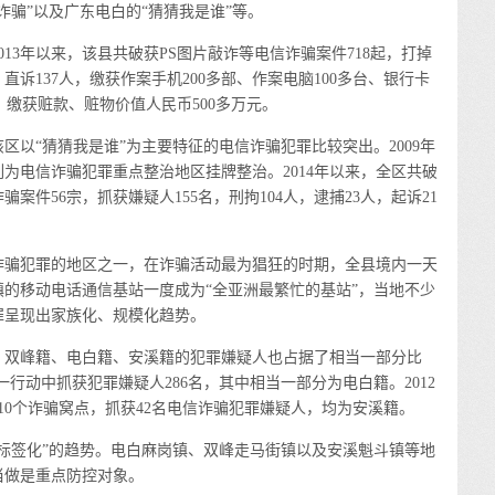
S诈骗”以及广东电白的“猜猜我是谁”等。
3年以来，该县共破获PS图片敲诈等电信诈骗案件718起，打掉
直诉137人，缴获作案手机200多部、作案电脑100多台、银行卡
余封，缴获赃款、赃物价值人民币500多万元。
“猜猜我是谁”为主要特征的电信诈骗犯罪比较突出。2009年
列为电信诈骗犯罪重点整治地区挂牌整治。2014年以来，全区共破
案件56宗，抓获嫌疑人155名，刑拘104人，逮捕23人，起诉21
骗犯罪的地区之一，在诈骗活动最为猖狂的时期，全县境内一天
的移动电话通信基站一度成为“全亚洲最繁忙的基站”，当地不少
罪呈现出家族化、规模化趋势。
双峰籍、电白籍、安溪籍的犯罪嫌疑人也占据了相当一部分比
”统一行动中抓获犯罪嫌疑人286名，其中相当一部分为电白籍。2012
10个诈骗窝点，抓获42名电信诈骗犯罪嫌疑人，均为安溪籍。
签化”的趋势。电白麻岗镇、双峰走马街镇以及安溪魁斗镇等地
当做是重点防控对象。