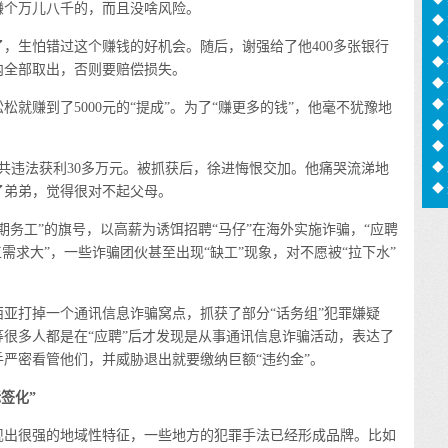
赚个万儿八千的，而且没啥风险。
足
◆
◆
生怕错过这个赚钱的好机会。随后，谢强给了他400多张银行
◆
内全部取出，否则要赔偿损失。
信
◆
猫
◆
就赚到了5000元的“提成”。为了“赚更多的钱”，他毫不犹豫地
化
◆
用
◆
◆
违法获利30多万元。被抓获后，徐进悔恨交加。他痛哭流涕地
◆
了弟弟，觉得很对不起父母。
息
工”的旗号，以高薪为诱饵招聘“马仔”在海外实施诈骗，“应聘
需求大”，一些诈骗团伙甚至出现“缺工”现象，对不愿被“拉下水”
亚打掉一个通讯信息诈骗窝点，抓获了部分“话务组”犯罪嫌疑
很多人都是在“应聘”后才发现是从事通讯信息诈骗活动，表达了
严密看管他们，并威胁退出就要缴纳巨额“违约金”。
签化”
出很强的地域性特征，一些地方的犯罪手法已经形成品牌。比如