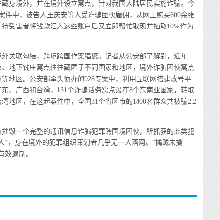
藏身境外，并在境外设立窝点，针对我国大陆居民实施诈骗。今
案件中，被告人王庆安等人受诈骗团伙雇佣，从网上购买600余张
待受害者将钱款汇入这些账户后又立即帮忙取现并抽取10%作为
外关联勾结，跨境跨国作案猖獗。记者从公安部了解到，近年
点、地下钱庄窝点往往藏匿于不同国家和地区，境外诈骗团伙窝点
等地区。公安部牵头侦办的928专案中，利用互联网搭建改号平
广东、广西和台湾，131个诈骗话务窝点设在8个东南亚国家，转取
地区，在这起案件中，全国31个省区市的1800名群众共被骗2.2
摧毁一个完整的通讯信息诈骗犯罪跨国境团伙，所抓获的此类犯
人”，身在境外的犯罪组织策划者几乎无一人落网。“擒贼未擒
有效遏制。