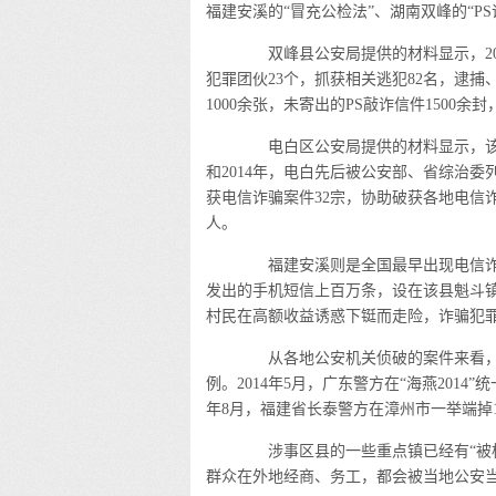
福建安溪的“冒充公检法”、湖南双峰的“P
双峰县公安局提供的材料显示，201
犯罪团伙23个，抓获相关逃犯82名，逮捕、
1000余张，未寄出的PS敲诈信件1500
电白区公安局提供的材料显示，该区以
和2014年，电白先后被公安部、省综治委
获电信诈骗案件32宗，协助破获各地电信诈骗
人。
福建安溪则是全国最早出现电信诈
发出的手机短信上百万条，设在该县魁斗镇
村民在高额收益诱惑下铤而走险，诈骗犯
从各地公安机关侦破的案件来看，
例。2014年5月，广东警方在“海燕2014
年8月，福建省长泰警方在漳州市一举端掉
涉事区县的一些重点镇已经有“被标
群众在外地经商、务工，都会被当地公安