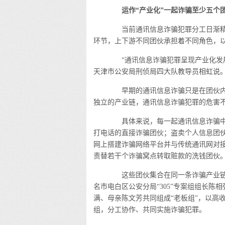
运作“产业化”一起诈骗至少五个
当前通讯信息诈骗犯罪分工日渐精
环节，上下游不同团伙承担着不同角色，
“通讯信息诈骗犯罪呈现产业化发展
天津市公安局刑侦局四大队教导员相虹说
早期的通讯信息诈骗只是在团伙内
独立的产业链，通讯信息诈骗犯罪的危害
具体来说，每一起通讯信息诈骗中
打电话的直接诈骗团伙；盗卖个人信息团
网上搭建诈骗网络平台并与传统通讯网对
责替若干个诈骗窝点转取赃款的洗钱团伙
这些团伙集合在同一条诈骗产业链
名市电白区公安分局“305”专案组组长
满、母亲陈文芳共同组成“老板组”，以高
组，分工协作、共同实施诈骗犯罪。