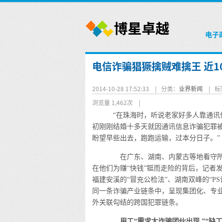
电子
电信诈骗猖獗擒贼难擒王 近1
2014-10-28 17:52:33 |
分类：
业界新闻
|
标
浏览量 1,462次
|
“在珠海时，听说老家好多人靠通讯
初刚刚结婚十多天就因通讯信息诈骗犯罪被
盼望早些出去，跑跑运输，过本分日子。”
在广东、湖南、内蒙古等地看守所
在他们为赚“快钱”铤而走险的背后，记者
福建安溪的“冒充公检法”、湖南双峰的“P
同一条诈骗产业链条中，呈现集团化、专
外关联勾结的跨国犯罪链条。
用工“需求大诈骗团伙出现 ”“缺工