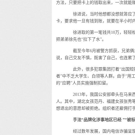
方法，只要把卡上的钱取出来，一次就能
徐进说，当时他想都没想就答应了，
卡，要求他一旦有钱到账，就要在半小时
徐进取的第一笔钱共10万，轻轻松松
把弟弟徐先也“拉下了水”。
截至今年6月被警方抓获，兄弟俩共
说，自己交友不慎，既害了自己，也连累
此外，很多犯罪集团打着“出国短期务
者”中不乏大学生、白领等人群。由于“用工
的“应聘”人员实施强制扣留。
2013年，我国公安部牵头在马来西
人。其中，湖北女孩范丹、福建女孩张秀等
想退出的意愿却被拒绝。组织者还雇佣打手
手法“品牌化涉事地区已经 ”“被标
经过数年发展，国内电信诈骗呈现