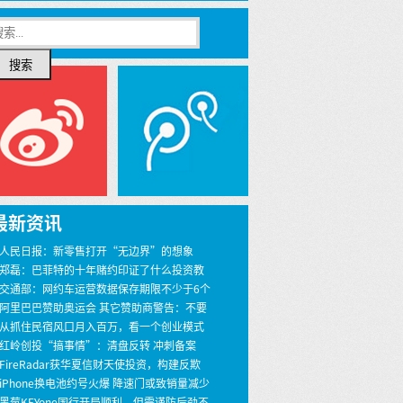
搜索
最新资讯
 人民日报：新零售打开“无边界”的想象
 郑磊：巴菲特的十年赌约印证了什么投资教
 交通部：网约车运营数据保存期限不少于6个
 阿里巴巴赞助奥运会 其它赞助商警告：不要
界
 从抓住民宿风口月入百万，看一个创业模式
 红岭创投“搞事情”：清盘反转 冲刺备案
 FireRadar获华夏信财天使投资，构建反欺
安全服务
 iPhone换电池约号火爆 降速门或致销量减少
00万
 黑莓KEYone国行开局顺利，但需谨防后劲不