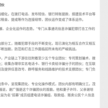
团伙
细化，在拨打电话、发布短信、银行转账提款、搭建技术平台等
以租金、提成等作为连接纽带，团伙运作变成了体系运作。
、企业化运作的态势。”专门从事通讯信息诈骗犯罪打击工作的
。
部分工，随着犯罪手段的不断变化，现已演化为相互合作又相互
不断加剧，防范和打击工作面临前所未有的严峻挑战。
，产业链上下游往往附着至少五个专业团伙：专司策划骗术、拨
伙；收集办理非实名电话卡、银行卡卖给诈骗分子的团伙；在互联
接及提供任意改号、群呼服务和线路维护的技术支撑团伙；专门负
。
条中，呈现集团化、专业化操作模式，团伙内部有明确分工。茂
陈相强说，谢广强是这个诈骗团伙的首脑，他和妻子许玲、父亲谢培
收益为名“招募”成员组建电话诈骗组、取款组、贩卖公民个人信息