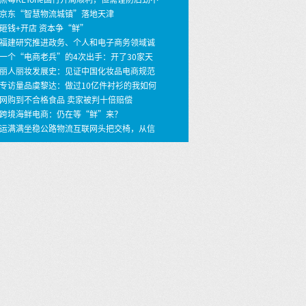
 京东“智慧物流城镇”落地天津
 砸钱+开店 资本争“鲜”
 福建研究推进政务、个人和电子商务领域诚
建设
 一个“电商老兵”的4次出手：开了30家天
店，年销30亿
 丽人丽妆发展史：见证中国化妆品电商规范
之路
 专访量品虞黎达：做过10亿件衬衫的我如何
399价格做个性定制衬衫？ …
 网购到不合格食品 卖家被判十倍赔偿
 跨境海鲜电商：仍在等“鲜”来？
 运满满坐稳公路物流互联网头把交椅，从信
撮合到车货匹配