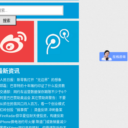
搜索
最新资讯
 人民日报：新零售打开“无边界”的想象
 郑磊：巴菲特的十年赌约印证了什么投资教
 交通部：网约车运营数据保存期限不少于6个
 阿里巴巴赞助奥运会 其它赞助商警告：不要
界
 从抓住民宿风口月入百万，看一个创业模式
 红岭创投“搞事情”：清盘反转 冲刺备案
 FireRadar获华夏信财天使投资，构建反欺
安全服务
 iPhone换电池约号火爆 降速门或致销量减少
00万
 黑莓KEYone国行开局顺利，但需谨防后劲不