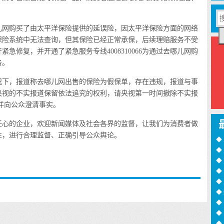
儿网购买了由太平洋保险提供的延误险，因太平洋保险方面的网络
保险系统中无法查询，但其保险已经正常承保，后续理赔服务不受
急修复，并开通了紧急服务专线4008310066为通过去哪儿网购
务。
下，报道称去哪儿网出售的保险为假保单，存在违规，报道与事
央视的不实报道保留依法追究的权利，请央视第一时间撤除不实报
，并向公众澄清事实。
心的企业，欢迎新闻媒体及社会各界的监督，让我们为消费者做
性，进行合理监督、正确引导公众舆论。
◆
◆
训
◆
月
◆
过
◆
◆
◆
诈
◆
16
◆