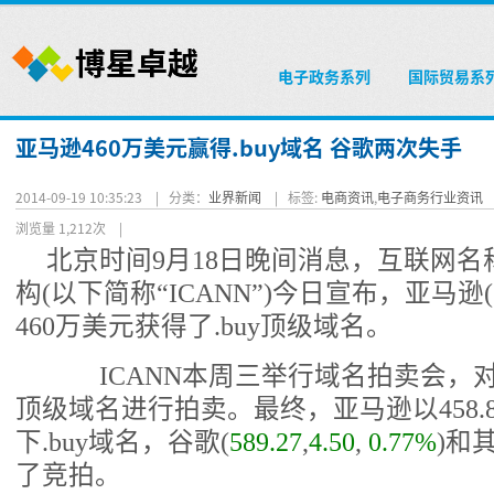
电子政务系列
国际贸易系
亚马逊460万美元赢得.buy域名 谷歌两次失手
2014-09-19 10:35:23 |
分类：
业界新闻
|
标签:
电商资讯
,
电子商务行业资讯
浏览量 1,212次
|
北京时间9月18日晚间消息，互联网
构(以下简称“ICANN”)今日宣布，
亚马逊
(
460万美元获得了.buy顶级域名。
ICANN本周三举行域名拍卖会，对.buy
顶级域名进行拍卖。最终，亚马逊以458.8
下.buy域名，
谷歌
(
589.27
,
4.50
,
0.77%
)
和
了竞拍。