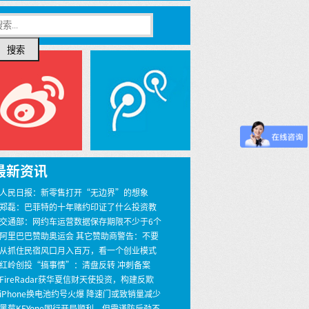
搜索
最新资讯
 人民日报：新零售打开“无边界”的想象
 郑磊：巴菲特的十年赌约印证了什么投资教
 交通部：网约车运营数据保存期限不少于6个
 阿里巴巴赞助奥运会 其它赞助商警告：不要
界
 从抓住民宿风口月入百万，看一个创业模式
 红岭创投“搞事情”：清盘反转 冲刺备案
 FireRadar获华夏信财天使投资，构建反欺
安全服务
 iPhone换电池约号火爆 降速门或致销量减少
00万
 黑莓KEYone国行开局顺利，但需谨防后劲不