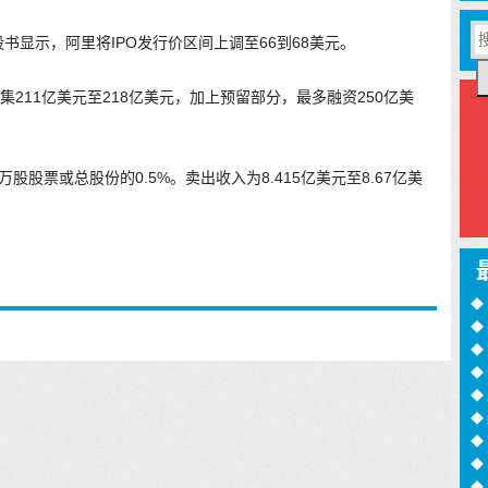
书显示，阿里将IPO发行价区间上调至66到68美元。
集211亿美元至218亿美元，加上预留部分，最多融资250亿美
万股股票或总股份的0.5%。卖出收入为8.415亿美元至8.67亿美
◆
◆
训
◆
月
◆
过
◆
◆
◆
诈
◆
16
◆