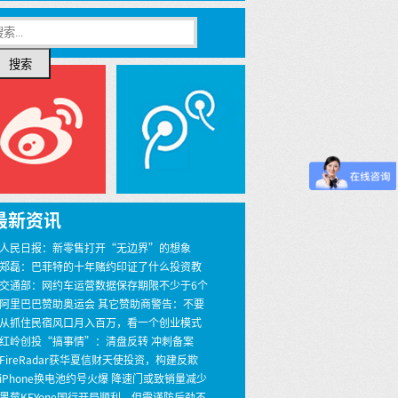
搜索
最新资讯
 人民日报：新零售打开“无边界”的想象
 郑磊：巴菲特的十年赌约印证了什么投资教
 交通部：网约车运营数据保存期限不少于6个
 阿里巴巴赞助奥运会 其它赞助商警告：不要
界
 从抓住民宿风口月入百万，看一个创业模式
 红岭创投“搞事情”：清盘反转 冲刺备案
 FireRadar获华夏信财天使投资，构建反欺
安全服务
 iPhone换电池约号火爆 降速门或致销量减少
00万
 黑莓KEYone国行开局顺利，但需谨防后劲不