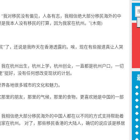
“我对移民没有偏见，人各有志，我相信绝大部分移民海外的中
是我本人没有移民的打算，因为我家在杭州。”(木南)
”了，还说是我昨天在香港透露的。唉，现在有些报道真让人哭
我在杭州出生，杭州上学，杭州创业，一直都是杭州户口，一切
州佬”挺好，没有任何想改变现状的计划。
界各地很多城市的文化和魅力。
◆
◆
那里的朋友，那里的气候，那里的食物，更喜欢她是中国的一部
训
◆
月
◆
过
◆
我相信绝大部分移民海外的中国人都在以不同的方式支持帮助着
◆
我家在杭州。 对了，那些移民香港的大陆人，确切的说应该是移居
◆
诈
◆
16
◆