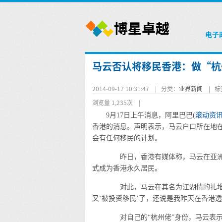
电子
马云否认将移民香港：做“杭
2014-09-17 10:31:47 |
分类：
业界新闻
|
标
浏览量 1,235次
|
9月17日上午消息，阿里巴巴(
滚动资
香港的消息。声明表示，马云户口所在地
会有任何移民的计划。
昨日，香港有媒体称，马云在亚洲路
式成为香港永久居民。
对此，马云在其名为江湖情的扎堆上
又‘被投资移民’了，还说是我昨天在香港透
对自己的“杭州佬”身份，马云表示