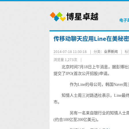
电子
传移动聊天应用Line在美秘密
2014-07-18 11:30:18 |
分类：
业界新闻
|
标
浏览量 1,273次
|
北京时间7月18日上午消息，据彭博社
提交了IPO(首次公开招股)申请。
作为Line的母公司，韩国Naver周
知情人士周三对路透社表示，Line
市。
另有一名来自银行业的知情人士周二向
(约合100亿至200亿美元)。