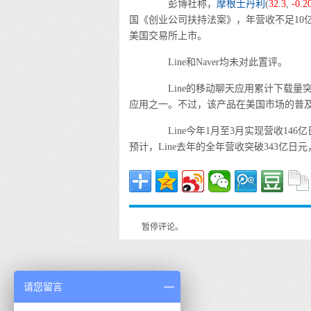
彭博社称，
摩根士丹利
(
32.3
,
-0.2
国《创业公司扶持法案》，年营收不足10亿
美国交易所上市。
Line和Naver均未对此置评。
Line的移动聊天应用累计下载量突破
应用之一。不过，该产品在美国市场的普
Line今年1月至3月实现营收146亿日
预计，Line去年的全年营收突破343亿日
暂停评论。
请您留言