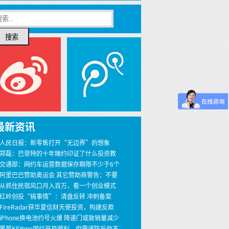
搜索
最新资讯
 人民日报：新零售打开“无边界”的想象
 郑磊：巴菲特的十年赌约印证了什么投资教
 交通部：网约车运营数据保存期限不少于6个
 阿里巴巴赞助奥运会 其它赞助商警告：不要
界
 从抓住民宿风口月入百万，看一个创业模式
 红岭创投“搞事情”：清盘反转 冲刺备案
 FireRadar获华夏信财天使投资，构建反欺
安全服务
 iPhone换电池约号火爆 降速门或致销量减少
00万
 黑莓KEYone国行开局顺利，但需谨防后劲不