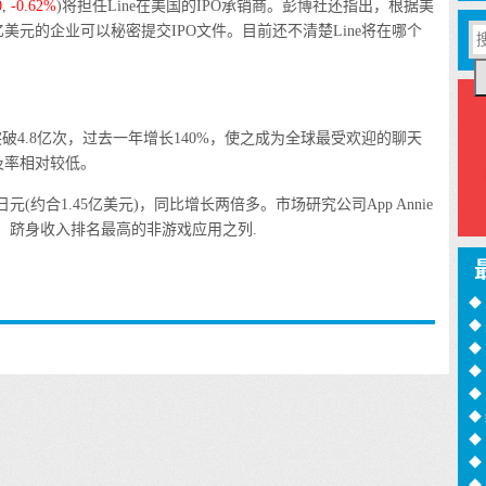
0
,
-0.62%
)
将担任Line在美国的IPO承销商。彭博社还指出，根据美
美元的企业可以秘密提交IPO文件。目前还不清楚Line将在哪个
4.8亿次，过去一年增长140%，使之成为全球最受欢迎的聊天
及率相对较低。
元(约合1.45亿美元)，同比增长两倍多。市场研究公司App Annie
元，跻身收入排名最高的非游戏应用之列.
◆
◆
训
◆
月
◆
过
◆
◆
◆
诈
◆
16
◆