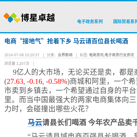
电子政务系列
国际贸易系
电商“接地气”抢着下乡 马云请百位县长喝酒
2014-07-08 10:29:37 |
分类：
业界新闻
|
标签:
电商资讯
,
电子商务行业资讯
浏览量 1,207次
|
9亿人的大市场，无论买还是卖，都是
(
27.63
,
-0.16
,
-0.58%
)
商城和阿里，一个希
市卖到乡镇去，一个希望通过自身的平台
里。而当中国最强大的两家电商集体向三
力时，会碰撞出哪些火花？
马云
请县长们喝酒 今年农产品卖
“马云请县域电商百强县长喝酒，