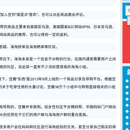
加入豆列”或是点“喜欢”，也可以对此商品做出评论。
推荐的商品主要来自美国亚马逊、美国服装B2C网站6PM、日本亚马逊、
网站商品的推荐，也可以得到一定的返利。
答疑、海淘拼单及海淘晒单等栏目。
势在于，海淘本身是一个信息不对称的行业，在国内通常需要用户之间
高的社区，且此前一直有不少活跃度很高的海淘小组。
下，豆瓣“东西”是2013年9月上线的一个商品分享及导购平台。根据豆
◆
社区内关于吃穿住用的大量讨论，豆瓣38万个小组中与购物直接相关的小组
◆
训
◆
月
◆
过
◆
淘导购的，豆瓣并非首例。如女性社区平台辣妈帮、中国妈妈门户网站
◆
大的优势在于它们的用户群与海淘用户群的重合度高。
◆
诈
◆
很多用户会在妈妈网社区进行海淘经验的交流，甚至分享自己购买的商
16
◆