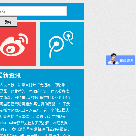
搜索
最新资讯
 人民日报：新零售打开“无边界”的想象
 郑磊：巴菲特的十年赌约印证了什么投资教
 交通部：网约车运营数据保存期限不少于6个
 阿里巴巴赞助奥运会 其它赞助商警告：不要
界
 从抓住民宿风口月入百万，看一个创业模式
 红岭创投“搞事情”：清盘反转 冲刺备案
 FireRadar获华夏信财天使投资，构建反欺
安全服务
 iPhone换电池约号火爆 降速门或致销量减少
00万
 黑莓KEYone国行开局顺利，但需谨防后劲不