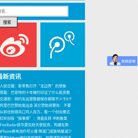
搜索
最新资讯
 人民日报：新零售打开“无边界”的想象
 郑磊：巴菲特的十年赌约印证了什么投资教
 交通部：网约车运营数据保存期限不少于6个
 阿里巴巴赞助奥运会 其它赞助商警告：不要
界
 从抓住民宿风口月入百万，看一个创业模式
 红岭创投“搞事情”：清盘反转 冲刺备案
 FireRadar获华夏信财天使投资，构建反欺
安全服务
 iPhone换电池约号火爆 降速门或致销量减少
00万
 黑莓KEYone国行开局顺利，但需谨防后劲不