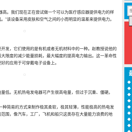
应器高。我们现在正在尝试做一个可以为医疗感应器提供电力的样
机。”该设备采用皮肤和空气之间的小而明显的温差来提供电力。
经开发，它们使用的是有机或者无机材料中的一种。赵教授说他的
最大限度的减少能量损耗，最大幅度的提高电力输出。这一革命性
更好的应用于可穿戴电子设备上。
◆
◆
电量低。无机热电发电器可产生很高电量，但过于沉重、僵硬。
训
◆
月
◆
过
◆
了一种简易的方式来制作极其柔软，极其轻薄，性能极高的热电发
◆
的范围，像汽车，工厂，飞机和船只这类存在大量能力浪费的地
◆
诈
◆
16
◆