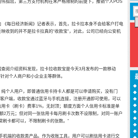
伟指出，第三方支付机构在未严格限制的前提下，推销个人POS
向 《每日经济新闻》记者表示，首先，拉卡拉本身不会给客户打电
映收到的并不是拉卡拉真的“收款宝”，对此，公司已经向公安机
网查阅介绍资料发现，拉卡拉收款宝是今天3月发布的一款移动
主要针对个人商户和小企业主等群体。
◆
，纯个人用户，即普通信用卡持卡人都是可以申请购买，没有门
◆
”客户端，收款宝通过蓝牙与手机连接，注册开通即可使用，可以
训
◆
月
◆
信用卡（刷卡）费率1%，无封顶；额度方面个人信用卡标准是单
过
◆
月限额2万元；但对同一张信用卡每月刷卡次数不设限制，对同一账户
◆
常刷卡都可以，不限制刷卡的张数。”
◆
诈
◆
于手机端的收款类产品。作为收账工具，用户可以刷信用卡进行交
16
◆