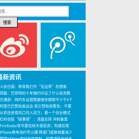
搜索
最新资讯
 人民日报：新零售打开“无边界”的想象
 郑磊：巴菲特的十年赌约印证了什么投资教
 交通部：网约车运营数据保存期限不少于6个
 阿里巴巴赞助奥运会 其它赞助商警告：不要
界
 从抓住民宿风口月入百万，看一个创业模式
 红岭创投“搞事情”：清盘反转 冲刺备案
 FireRadar获华夏信财天使投资，构建反欺
安全服务
 iPhone换电池约号火爆 降速门或致销量减少
00万
 黑莓KEYone国行开局顺利，但需谨防后劲不