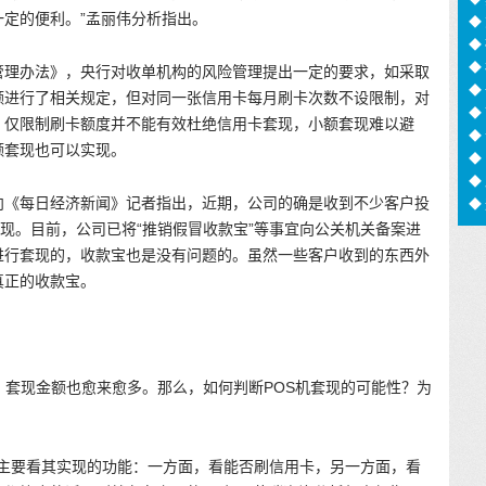
定的便利。”孟丽伟分析指出。
足
◆
◆
◆
管理办法》，央行对收单机构的风险管理提出一定的要求，如采取
信
◆
额进行了相关规定，但对同一张信用卡每月刷卡次数不设限制，对
猫
◆
，仅限制刷卡额度并不能有效杜绝信用卡套现，小额套现难以避
化
◆
额套现也可以实现。
用
◆
◆
向《每日经济新闻》记者指出，近期，公司的确是收到不少客户投
◆
息
套现。目前，公司已将“推销假冒收款宝”等事宜向公关机关备案进
进行套现的，收款宝也是没有问题的。虽然一些客户收到的东西外
真正的收款宝。
，套现金额也愈来愈多。那么，如何判断POS机套现的可能性？为
，主要看其实现的功能：一方面，看能否刷信用卡，另一方面，看