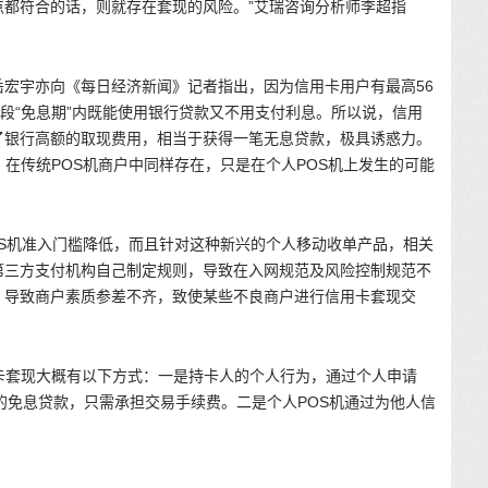
点都符合的话，则就存在套现的风险。”艾瑞咨询分析师李超指
宏宇亦向《每日经济新闻》记者指出，因为信用卡用户有最高56
这段“免息期”内既能使用银行贷款又不用支付利息。所以说，信用
了银行高额的取现费用，相当于获得一笔无息贷款，极具诱惑力。
，在传统POS机商户中同样存在，只是在个人POS机上发生的可能
OS机准入门槛降低，而且针对这种新兴的个人移动收单产品，相关
第三方支付机构自己制定规则，导致在入网规范及风险控制规范不
，导致商户素质参差不齐，致使某些不良商户进行信用卡套现交
卡套现大概有以下方式：一是持卡人的个人行为，通过个人申请
天的免息贷款，只需承担交易手续费。二是个人POS机通过为他人信