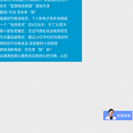
 京东“智慧物流城镇”落地天津
 砸钱+开店 资本争“鲜”
 福建研究推进政务、个人和电子商务领域诚
建设
 一个“电商老兵”的4次出手：开了30家天
店，年销30亿
 丽人丽妆发展史：见证中国化妆品电商规范
之路
 专访量品虞黎达：做过10亿件衬衫的我如何
399价格做个性定制衬衫？ …
 网购到不合格食品 卖家被判十倍赔偿
 跨境海鲜电商：仍在等“鲜”来？
 运满满坐稳公路物流互联网头把交椅，从信
撮合到车货匹配