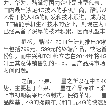
力，华为、酷派等国内企业是典型代表，
国内最早涉足4G技术的手机厂商，酷派从
术骨干投入4G的研发和技术跟进，成为第
LTE智能手机生产技术的企业，到现在为
已经具备了深厚的技术积累，因而机型丰
据悉，酷派在2014年计划推出30
出包括799元、599元的终端产品，快
份额。而中兴和TCL都立志在2014年将4
升至其总体销售额的60%，国产品牌市
时间问题。
之前，苹果、三星之所以在中国4G
势，主要基于苹果、三星在产品标准上采
上市初期就采用4G制式，使得苹果、三
品牌基于4G的提前布局和千元4G的快速