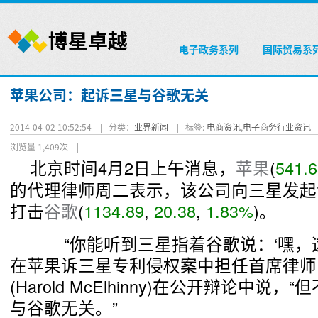
电子政务系列
国际贸易系
苹果公司：起诉三星与谷歌无关
2014-04-02 10:52:54 |
分类：
业界新闻
|
标签:
电商资讯
,
电子商务行业资讯
浏览量 1,409次
|
北京时间4月2日上午消息，
苹果
(
541.6
的代理律师周二表示，该公司向三星发起
打击
谷歌
(
1134.89
,
20.38
,
1.83%
)
。
“你能听到三星指着谷歌说：‘嘿，这是A
在苹果诉三星专利侵权案中担任首席律师
(Harold McElhinny)在公开辩论中说
与谷歌无关。”